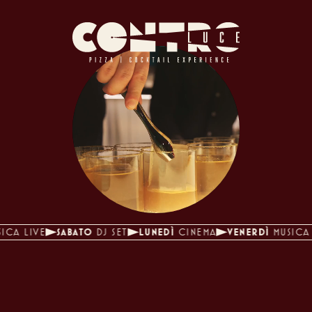
CA LIVE
SABATO
DJ SET
LUNEDÌ
CINEMA
VENERDÌ
MUSICA 
01
Prenota